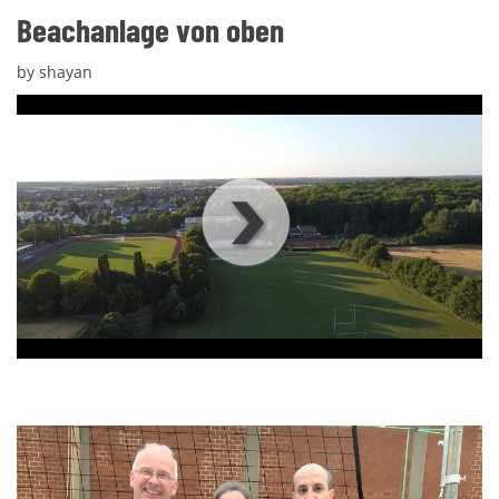
Beachanlage von oben
by shayan
00
:
00
:
00
|
00
:
00
:
00