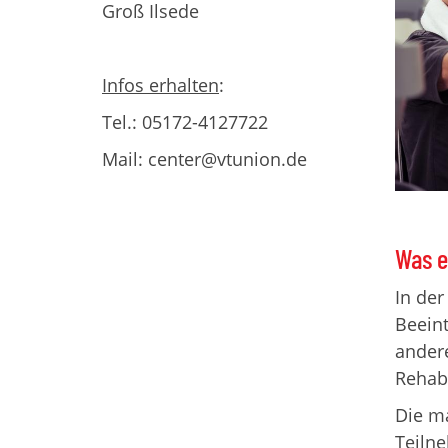
Groß Ilsede
Infos erhalten
:
Tel.: 05172-4127722
Mail: center@vtunion.de
Was e
In der
Beein
andere
Rehabi
Die ma
Teilne