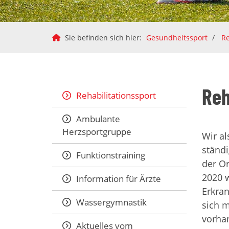
Sie befinden sich hier:
Gesundheitssport
Re
Reh
Rehabilitationssport
Ambulante
Herzsportgruppe
Wir al
ständi
Funktionstraining
der Or
2020 w
Information für Ärzte
Erkran
Wassergymnastik
sich m
vorhan
Aktuelles vom