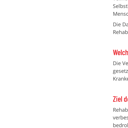
Selbst
Mensch
Die D
Rehabi
Welch
Die Ve
gesetz
Kranke
Ziel 
Rehabi
verbes
bedroh