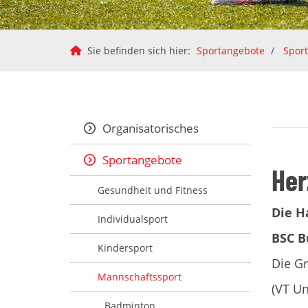
Sie befinden sich hier:
Sportangebote
Spor
Organisatorisches
Sportangebote
Her
Gesundheit und Fitness
Die H
Individualsport
BSC B
Kindersport
Die Gr
Mannschaftssport
(VT Un
Badminton