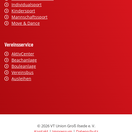
Individualsport
Kindersport
Mannschaftssport
Move & Dance
Vereinsservice
AktivCenter
Beachanlage
Bouleanlage
Vereinsbus
Ausleihen
© 2026 VT Union Groß Ilsede e. V.
Kontakt
|
Impressum
|
Datenschutz