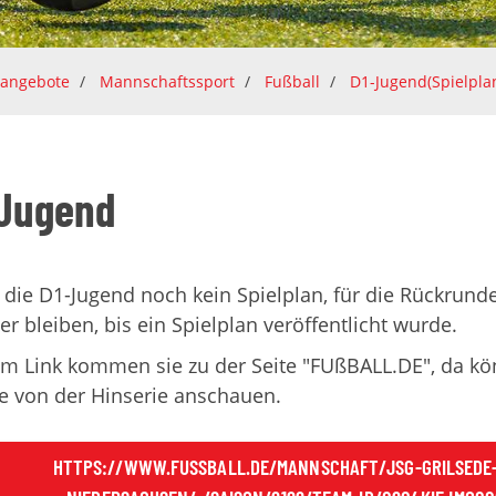
tangebote
Mannschaftssport
Fußball
D1-Jugend(Spielpla
Jugend
 die D1-Jugend noch kein Spielplan, für die Rückrunde
eer bleiben, bis ein Spielplan veröffentlicht wurde.
m Link kommen sie zu der Seite "FUßBALL.DE", da kön
e von der Hinserie anschauen.
HTTPS://WWW.FUSSBALL.DE/MANNSCHAFT/JSG-GRILSEDE-K