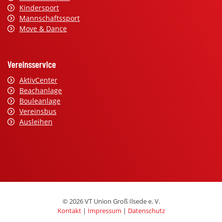
Kindersport
Mannschaftssport
Move & Dance
Vereinsservice
AktivCenter
Beachanlage
Bouleanlage
Vereinsbus
Ausleihen
© 2026 VT Union Groß Ilsede e. V.
Kontakt
|
Impressum
|
Datenschutz